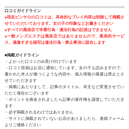
口コミガイドライン
※現在ピンサロの口コミは、具体的なプレイ内容は削除して掲載さ
せていただいております。女の子の印象などお書きください
※すべての風俗店で本番行為・違法行為の記述はできません
※一般メンズエステは風俗店ではありませんので、風俗的サービ
ス、過激すぎる描写は違法行為・禁止事項に該当します
■掲載ガイドライン
・よかった口コミのみ受け付けています
・口コミ投稿はお店に通知しています。女の子も読みますので、
書かれた本人が傷つくような内容や、個人情報の暴露は禁止とさ
せていただきます
・掲載にあたりまして、記事のタイトル、本文など変更させてい
ただく場合がございます
・ポイントを換金されましたら記事の著作権を譲渡していただき
ます
・必ず掲載されるわけではありません
・サイトに掲載されていないお店がありましたら、連絡フォーム
よりご連絡ください