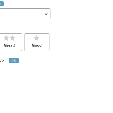
須
Great!
Good
ル
必須