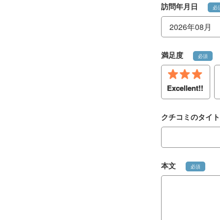
訪問年月日
必
満足度
必須
Excellent!!
クチコミのタイト
本文
必須